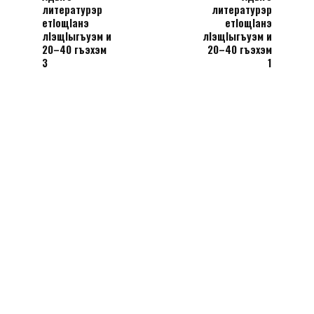
литературэр
литературэр
етIощIанэ
етIощIанэ
лIэщIыгъуэм и
лIэщIыгъуэм и
20–40 гъэхэм
20–40 гъэхэм
3
1