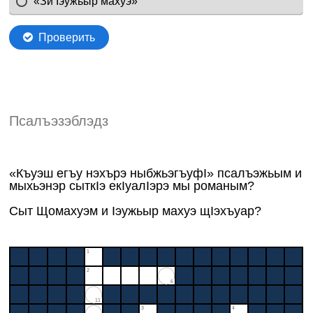
Псалъэзэблэдз