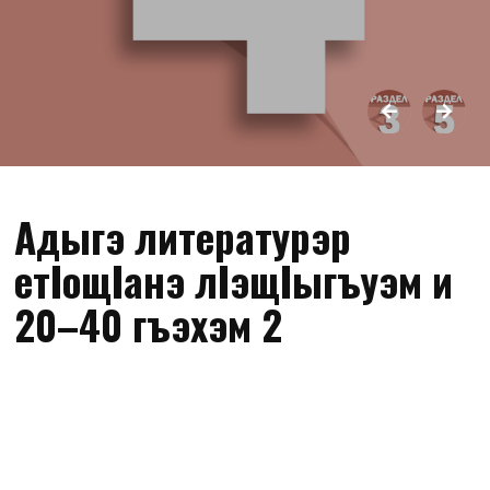
Адыгэ литературэр
етIощIанэ лIэщIыгъуэм и
20–40 гъэхэм 2