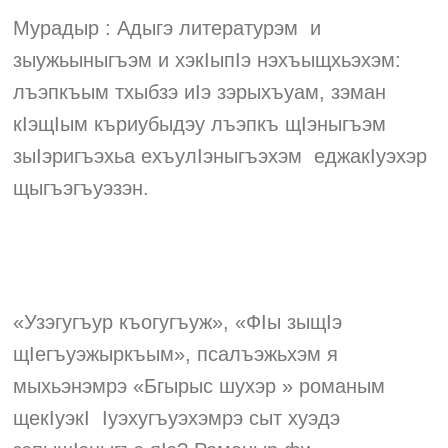
Мурадыр : Адыгэ литературэм и
зыужьыныгъэм и хэкIыпIэ нэхъыщхьэхэм:
лъэпкъым тхыбзэ иIэ зэрыхъуам, зэман
кIэщIым къриубыдэу лъэпкъ щIэныгъэм
зыIэригъэхьа ехъулIэныгъэхэм еджакIуэхэр
щыгъэгъуэзэн.
«Узэгугъур къогугъуж», «ФIы зыщIэ
щIегъуэжыркъым», псалъэжьхэм я
мыхьэнэмрэ «Бгырыс шухэр » романым
щекIуэкI Iуэхугъуэхэмрэ сыт хуэдэ