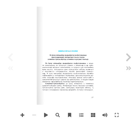
ЛИТЕРАТУРЭМ И ТЕОРИЕ
Уи Iуэху еплъыкIэр жьэрыIуатэу къэIуэтэжыныр
(рассуждениер); литературэ темэм теухуа
сочиненэ-гупсысэIуатэр; сочиненэ-гъуэгуанэ тхыгъэр
Уи Iуэху еплъыкIэр жьэрыIуатэу къэIуэтэжыным
 и нэщэ­
нэ нэхъыщхьэщ зы Iуэхугъуэ гуэрым и пэжагъыр е ар зэры­
мытэмэмыр авторым зэхигъэкIыну, е гупсысэ гуэр пхигъэкIыну 
яужь ихьэмэ. Апхуэдэхэм деж къагъэсэбэп хабзэщ лъэпкъым 
и лъапIэныгъэ нэхъыщхьэхэм ехьэлIа философие гупсысэ­
хэр. И Iуэху еплъыкIэр жьэрыIуатэу къэIуэтэжыным кърокIуэ 
ныбжьыщIэм и зэхэщIыкIым зиужьыныр, дыкъэзыухъуреихь ду­
нейр нэхъыфIу къыгурыIуэныр. Апхуэдэу цIыхур зыгъэгуфIэ е 
зыгъэпIейтей Iуэхугъуэ гуэрхэм ар ирегъэгупсыс, и пащхьэ къиувэ 
къалэнхэр зэрызэфIихыну Iэмалхэр кърегъэлъыхъуэ.
Сочиненэ-гупсысэIуатэм 
уи Iуэху еплъыкIэм и пэжагъыр 
щыщIэбгъэбыдэн хуейщ. Литературэ темэм теухуауэ сочиненэ­
гупсысэIуатэр щатхым деж, мыпхуэдэу зэхагъэувэ хабзэщ: 1) 
гупсысэ нэхъыщхьэр къызыхэщ щIэдзапIэ; 2) Iыхьэ нэхъыщхьэ, 
127